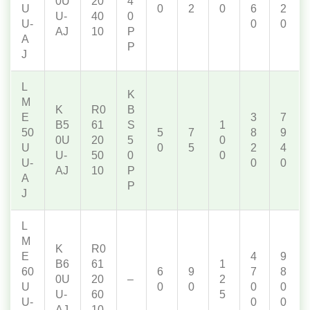
0U
20
4
U
0
2
0
6
2
U-
40
0
U-
0
0
AJ
10
P
A
P
J
L
K
M
K
R0
B
E
3
7
B5
61
S
1
50
5
7
8
9
0U
20
5
0
U
0
5
2
4
U-
50
0
0
U-
0
0
AJ
10
P
A
P
J
L
M
K
R0
E
4
9
B6
61
1
60
6
9
7
8
0U
20
–
2
U
0
0
0
0
U-
60
5
U-
0
0
AJ
10