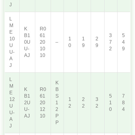
J
L
M
K
R0
E
B1
61
3
5
10
1
1
2
0U
20
–
7
4
U
0
9
9
U-
10
2
9
U-
AJ
10
A
J
L
K
M
K
R0
B
E
B1
61
S
5
7
12
1
2
3
2U
20
1
1
8
U
2
2
2
U-
12
2
0
4
U-
AJ
10
P
A
P
J