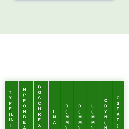
B
NI
T
O
P
Y
S
C
P
C
P
C
S
O
D
D
L
D
E
H
T
N
I
(
(
(
Y
(L
R
A
B
N
M
M
M
N
IN
E
T
E
A
M
M
M
(
T
X
(
A
)
)
)
N