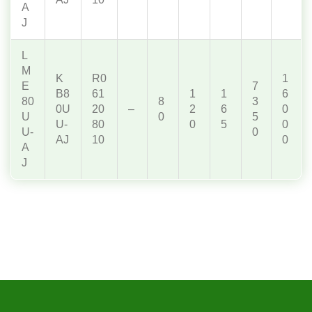
A
J
L
M
K
R0
1
E
7
B8
61
1
1
6
80
8
3
0U
20
–
2
6
0
U
0
5
U-
80
0
5
0
U-
0
AJ
10
0
A
J