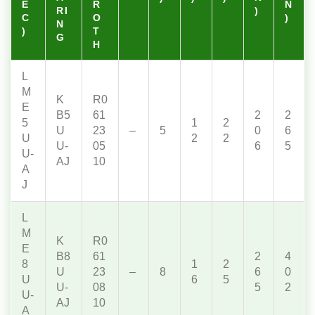
E
R
N
RI
)
C
O
)
N
)
T
G
H
L
M
K
R0
E
B5
61
2
2
5
1
2
U
23
–
5
0
6
U
2
2
U-
05
6
5
U-
AJ
10
A
J
L
M
K
R0
E
B8
61
2
4
8
1
2
U
23
–
8
6
0
U
6
5
U-
08
5
2
U-
AJ
10
A