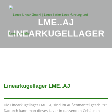
Zum
Inhalt
springen
LME..AJ
LINEARKUGELLAGER
Menü
PRODUKTE
ÜBER UNS
Linearkugellager LME..AJ
KATALOGE
CAD-DATEN
SHOP
Die Linearkugellager LME.. AJ sind im Außenmantel geschlitzt.
KONTAKT
Dadurch kann man dieses Lager in passenden Gehäusen