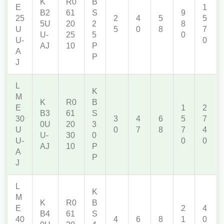
K
R0
B
E
1
B2
61
S
9
25
2
4
5
5
5U
20
2
8
U
5
0
8
7
U-
25
5
0
U-
0
AJ
10
P
A
P
J
L
K
M
K
R0
B
E
1
2
B3
61
S
30
3
4
6
5
7
0U
20
3
U
0
7
8
7
4
U-
30
0
U-
0
0
AJ
10
P
A
P
J
L
K
M
K
R0
B
E
2
4
B4
61
S
40
4
6
8
1
0