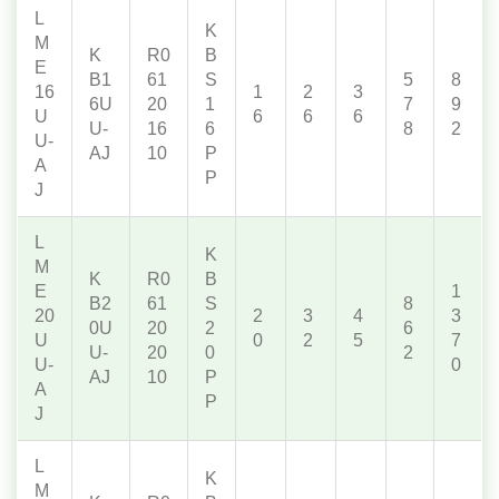
L
K
M
K
R0
B
E
B1
61
S
5
8
16
1
2
3
6U
20
1
7
9
U
6
6
6
U-
16
6
8
2
U-
AJ
10
P
A
P
J
L
K
M
K
R0
B
E
1
B2
61
S
8
20
2
3
4
3
0U
20
2
6
U
0
2
5
7
U-
20
0
2
U-
0
AJ
10
P
A
P
J
L
K
M